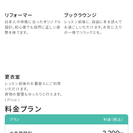
ブックラウンジ
リフォーマー
レッスン前後に、自由に本を読んで
日本人の体格に合ったオリジナル
お過ごしいただけます。お気に入り
設計。初心者でも自然に正しい姿
の一冊でリラックスを。
勢を保てます。
更衣室
レッスン前後のお着替えにご利用
いただけます。
荷物の整理もゆったりと行えます。
( Price )
料金プラン
プラン
料金（税込）
2,200
会員登録料