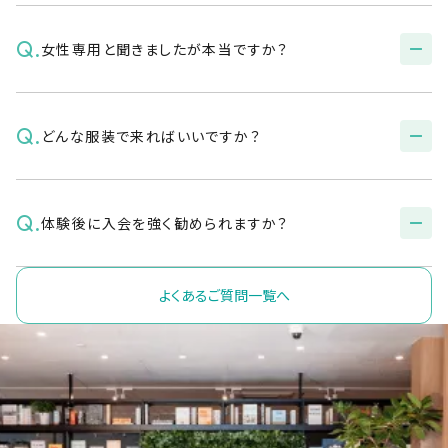
日本人の体に合ったオリジナルリフォーマーを使用し、
少人数制で丁寧に指導します。
Answer
Q.
女性専用と聞きましたが本当ですか？
初級・中級をその日の体調や気分で選べるので、無理な
もちろんです。
く続けられます。
インストラクターが一人ひとり丁寧にご指導します。
はじめての方でも安心してご参加いただけます。
Answer
Q.
どんな服装で来ればいいですか？
はい、ピラティスは全店舗女性専用のサービスです。
Answer
Q.
体験後に入会を強く勧められますか？
動きやすい服装であればOKです。
ヨガウェアでなくても、Tシャツやスウェットなどラフな格
好でお越しいただけます。
よくあるご質問一覧へ
Answer
強引な勧誘は一切行いません。
体験後はアフターカウンセリングで今後の通い方をご一
緒に確認しますが、入会はご自身のペースでご検討くだ
さい。