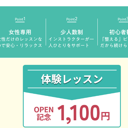
1
2
Point
Point
Point
女性専用
少人数制
初心者
女性だけのレッスンな
インストラクターが一
「整える」ピ
ので安心・リラックス
人ひとりをサポート
だから続けら