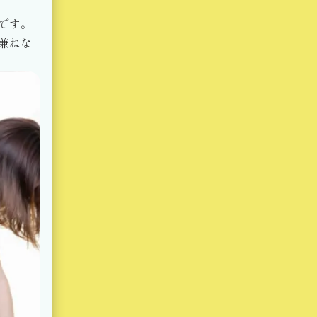
です。
兼ねな