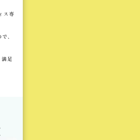
ィス専
ので、
、満足
徴