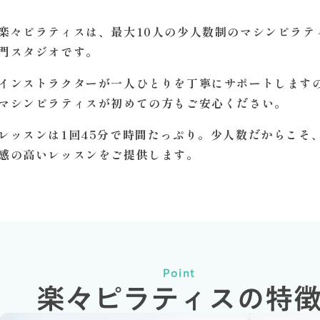
楽々ピラティスは、最大10人の少人数制のマシンピラテ
門スタジオです。
インストラクターが一人ひとりを丁寧にサポートします
マシンピラティスが初めての方もご安心ください。
レッスンは1回45分で時間たっぷり。少人数だからこそ
感の高いレッスンをご提供します。
Point
楽々ピラティスの特