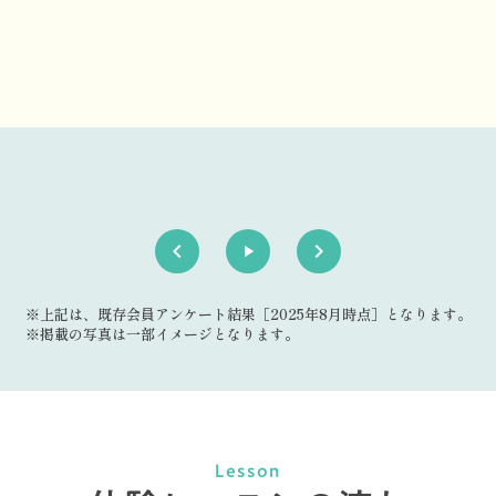
keyboard_arrow_left
keyboard_arrow_right
play_arrow
※上記は、既存会員アンケート結果［2025年8月時点］となります。
※掲載の写真は一部イメージとなります。
Lesson