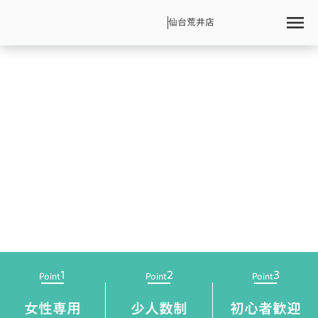
menu
仙台荒井店
1
2
3
Point
Point
Point
女性専用
少人数制
初心者歓迎​