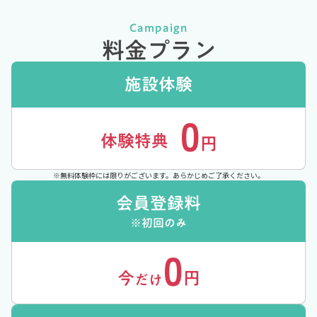
Campaign
料金プラン
施設体験
0
体験特典
円
※無料体験枠には限りがございます。あらかじめご了承ください。
会員登録料
※初回のみ
0
今
円
だけ