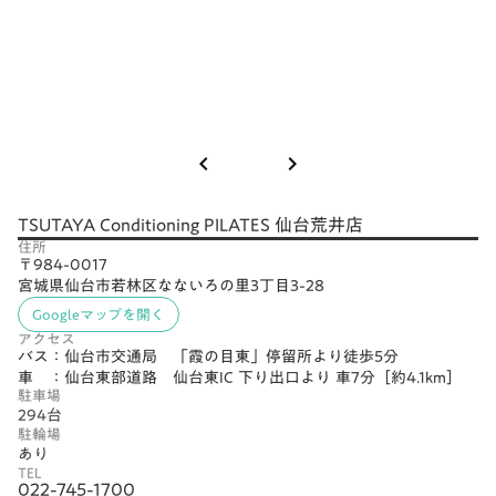
keyboard_arrow_left
keyboard_arrow_right
TSUTAYA Conditioning PILATES 仙台荒井店
住所
〒984-0017
宮城県仙台市若林区なないろの里3丁目3-28
Googleマップを開く
アクセス
バス：仙台市交通局 「霞の目東」停留所より徒歩5分
車 ：仙台東部道路 仙台東IC 下り出口より 車7分［約4.1km］
駐車場
294台
駐輪場
あり
TEL
022-745-1700