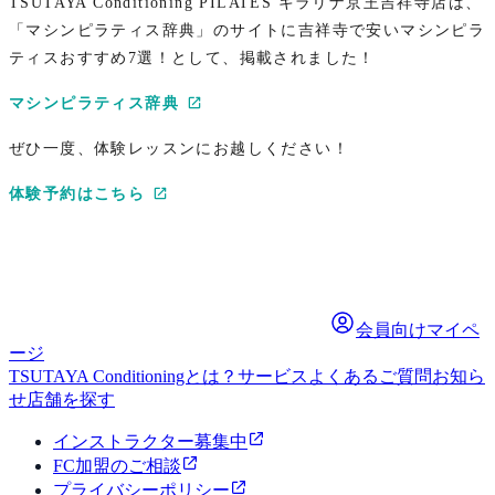
TSUTAYA Conditioning PILATES キラリナ京王吉祥寺店は、
「マシンピラティス辞典」のサイトに吉祥寺で安いマシンピラ
ティスおすすめ7選！として、掲載されました！
マシンピラティス辞典
ぜひ一度、体験レッスンにお越しください！
体験予約はこちら
会員向けマイペ
ージ
TSUTAYA Conditioningとは？
サービス
よくあるご質問
お知ら
せ
店舗を探す
インストラクター募集中
FC加盟のご相談
プライバシーポリシー