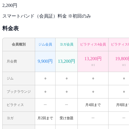
2,200
円
スマートバンド（会員証）料金 ※初回のみ
料金表
会員種別
ジム会員
ヨガ会員
ピラティス4会員
ピラティス
13,200円
19,80
9,900円
13,200円
月会費
※1
※1
ジム
○
○
○
○
ブックラウンジ
○
○
○
○
ピラティス
ー
ー
月4回まで
月8回ま
ヨガ
月2回まで
受け放題
ー
ー